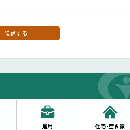
送信する
雇用
住宅･空き家