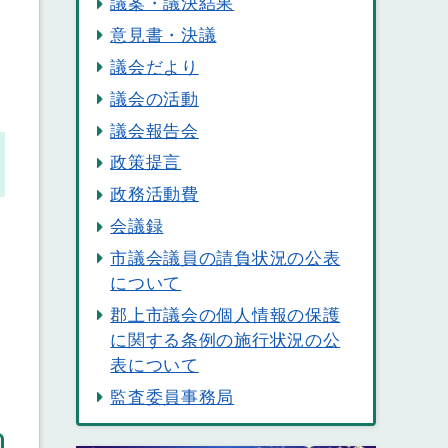
議案・議決結果
意見書・決議
議会だより
議会の活動
議会報告会
政策提言
政務活動費
会議録
市議会議員の請負状況の公表
について
郡上市議会の個人情報の保護
に関する条例の施行状況の公
表について
監査委員事務局