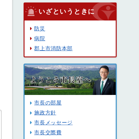
いざというときに
防災
病院
郡上市消防本部
市長の部屋
施政方針
市長メッセージ
市長交際費