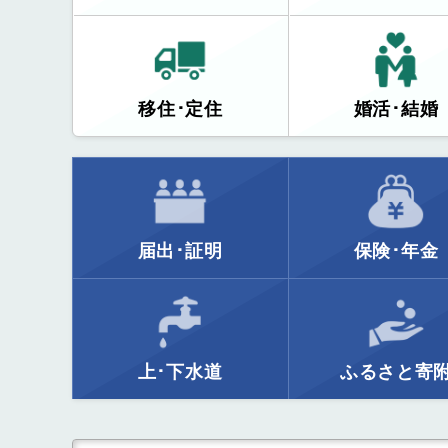
移住･定住
婚活･結婚
届出･証明
保険･年金
上･下水道
ふるさと寄