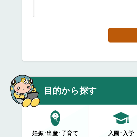
目的から探す
妊娠･出産･子育て
入園･入学