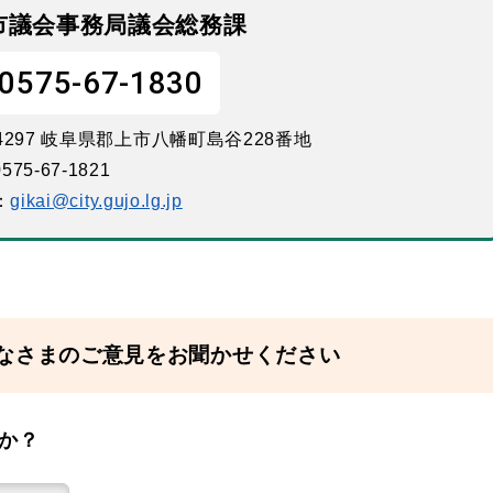
市議会事務局議会総務課
0575-67-1830
-4297 岐阜県郡上市八幡町島谷228番地
575-67-1821
：
gikai@city.gujo.lg.jp
なさまのご意見をお聞かせください
か？