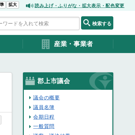
準
拡大
読み上げ・ふりがな・拡大表示・配色変更
検索する
産業・事業者
郡上市議会
議会の概要
議員名簿
会期日程
一般質問