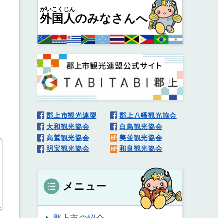
がいこくじん
外国人
のみなさんへ
郡上市観光連盟
郡上八幡観光協会
大和観光協会
白鳥観光協会
高鷲観光協会
美並観光協会
明宝観光協会
和良観光協会
メニュー