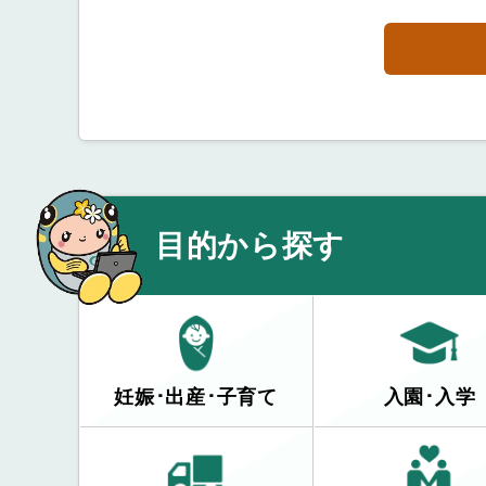
目的から探す
妊娠･出産･子育て
入園･入学