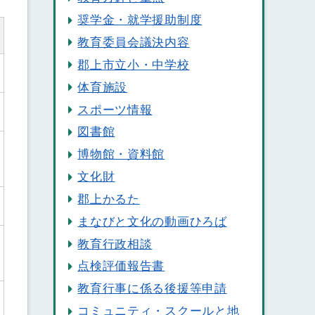
奨学金・就学援助制度
教育委員会議決内容
郡上市立小・中学校
体育施設
スポーツ情報
図書館
博物館・資料館
文化財
郡上かるた
まなびと文化の動画ひろば
教育行政相談
点検評価報告書
教育行事に係る後援等申請
コミュニティ・スクールと地