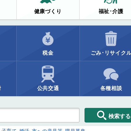
健康づくり
福祉･介護
税金
ごみ･リサイク
附
公共交通
各種相談
検索する
子育て
婚活
市への意見等
職員募集