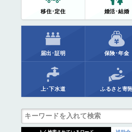
移住･定住
婚活･結婚
届出･証明
保険･年金
上･下水道
ふるさと寄
補助金
よく検索されているワード