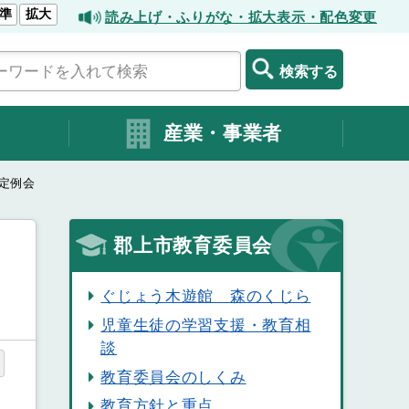
準
拡大
読み上げ・ふりがな・拡大表示・配色変更
検索する
産業・事業者
定例会
郡上市教育委員会
ぐじょう木遊館 森のくじら
児童生徒の学習支援・教育相
談
教育委員会のしくみ
教育方針と重点