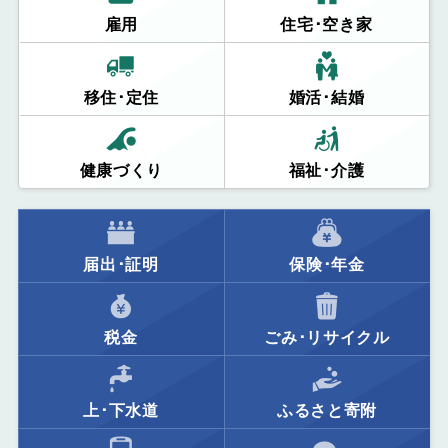
雇用
住宅･空き家
移住･定住
婚活･結婚
健康づくり
福祉･介護
届出･証明
保険･年金
税金
ごみ･リサイクル
上･下水道
ふるさと寄附