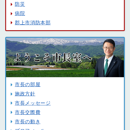
防災
病院
郡上市消防本部
市長の部屋
施政方針
市長メッセージ
市長交際費
市長の動き