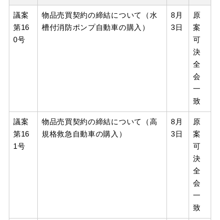
議案
物品売買契約の締結について（水
8月
原
第16
槽付消防ポンプ自動車の購入）
3日
案
0号
可
決
全
会
一
致
議案
物品売買契約の締結について（高
8月
原
第16
規格救急自動車の購入）
3日
案
1号
可
決
全
会
一
致