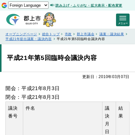
読み上げ・ふりがな・拡大表示・配色変更
メニュー
オープニングページ
総合トップ
市政
郡上市議会
議案・議決結果
平成21年提出議案・議決内容
平成21年第5回臨時会議決内容
平成21年第5回臨時会議決内容
更新日：2010年03月07日
開会：平成21年8月3日
閉会：平成21年8月3日
議決
件名
議
結
番号
決
果
月
日