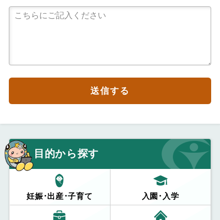
送信する
目的から探す
妊娠･出産･子育て
入園･入学