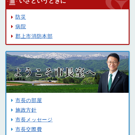
いざというときに
防災
病院
郡上市消防本部
市長の部屋
施政方針
市長メッセージ
市長交際費