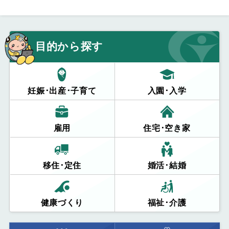
目的から探す
妊娠･出産･子育て
入園･入学
雇用
住宅･空き家
移住･定住
婚活･結婚
健康づくり
福祉･介護