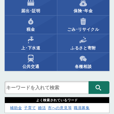
届出･証明
保険･年金
税金
ごみ･リサイクル
上･下水道
ふるさと寄附
公共交通
各種相談
よく検索されているワード
補助金
子育て
婚活
市への意見等
職員募集