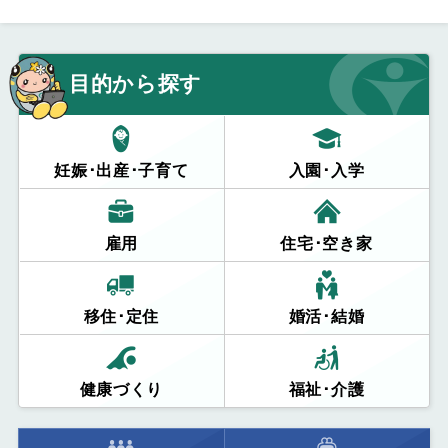
目的から探す
妊娠･出産･子育て
入園･入学
雇用
住宅･空き家
移住･定住
婚活･結婚
健康づくり
福祉･介護