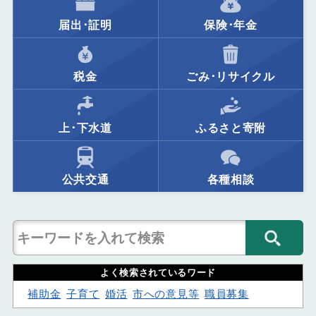
届出･証明
保険･年金
税金
ごみ･リサイクル
上･下水道
ふるさと寄附
公共交通
各種相談
よく検索されているワード
補助金
子育て
婚活
市への意見等
職員募集