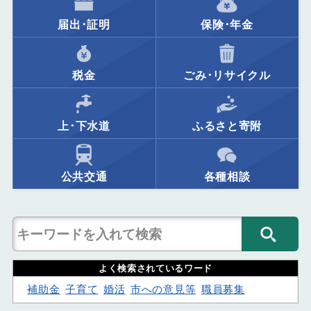
届出･証明
保険･年金
税金
ごみ･リサイクル
上･下水道
ふるさと寄附
公共交通
各種相談
よく検索されているワード
補助金
子育て
婚活
市への意見等
職員募集