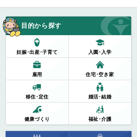
目的から探す
妊娠･出産･子育て
入園･入学
雇用
住宅･空き家
移住･定住
婚活･結婚
健康づくり
福祉･介護