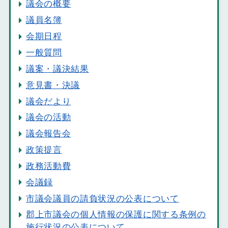
議会の概要
議員名簿
会期日程
一般質問
議案・議決結果
意見書・決議
議会だより
議会の活動
議会報告会
政策提言
政務活動費
会議録
市議会議員の請負状況の公表について
郡上市議会の個人情報の保護に関する条例の
施行状況の公表について