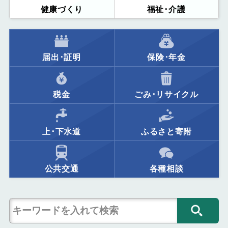
健康づくり
福祉･介護
届出･証明
保険･年金
税金
ごみ･リサイクル
上･下水道
ふるさと寄附
公共交通
各種相談