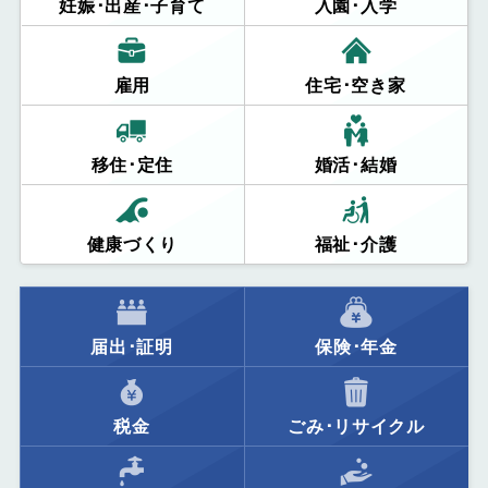
妊娠･出産･子育て
入園･入学
雇用
住宅･空き家
移住･定住
婚活･結婚
健康づくり
福祉･介護
届出･証明
保険･年金
税金
ごみ･リサイクル