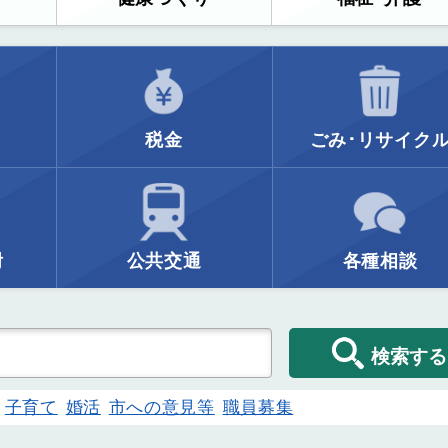
税金
ごみ･リサイク
附
公共交通
各種相談
検索する
子育て
婚活
市への意見等
職員募集