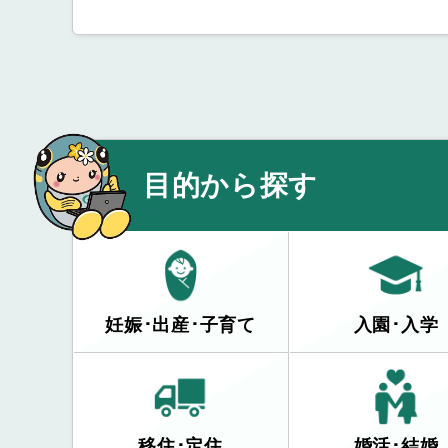
目的から探す
妊娠･出産･子育て
入園･入学
移住･定住
婚活･結婚