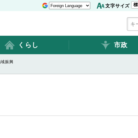
標
文字サイズ
くらし
市政
地域振興