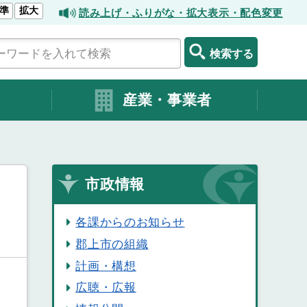
準
拡大
読み上げ・ふりがな・拡大表示・配色変更
検索する
産業・事業者
市政情報
各課からのお知らせ
郡上市の組織
計画・構想
広聴・広報