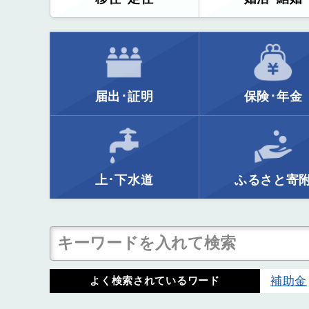
届出･証明
保険･年金
上･下水道
ふるさと寄
補助金
よく検索されているワード