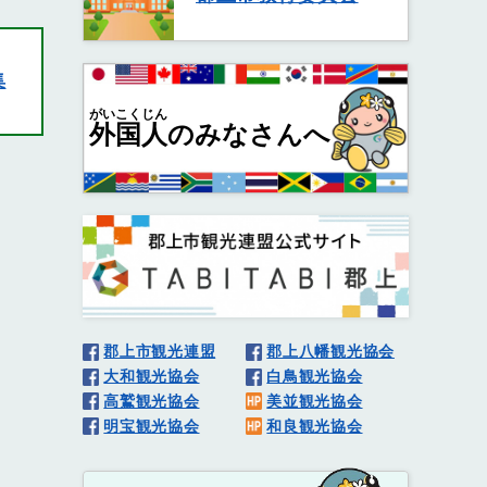
集
がいこくじん
外国人
のみなさんへ
郡上市観光連盟
郡上八幡観光協会
大和観光協会
白鳥観光協会
高鷲観光協会
美並観光協会
明宝観光協会
和良観光協会