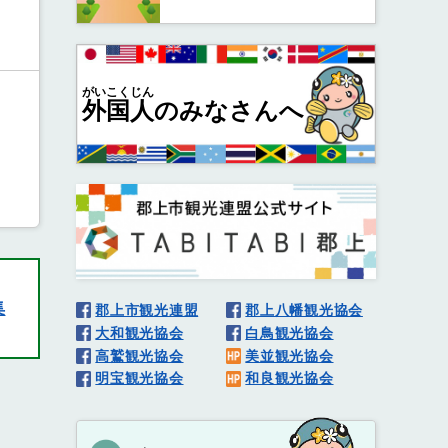
がいこくじん
外国人
のみなさんへ
集
郡上市観光連盟
郡上八幡観光協会
大和観光協会
白鳥観光協会
高鷲観光協会
美並観光協会
明宝観光協会
和良観光協会