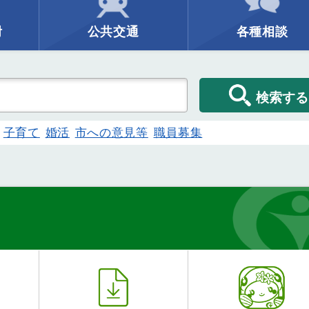
附
公共交通
各種相談
検索する
子育て
婚活
市への意見等
職員募集