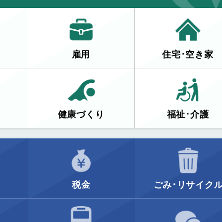
雇用
住宅･空き家
健康づくり
福祉･介護
税金
ごみ･リサイク