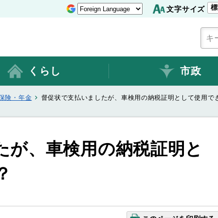
標
文字サイズ
くらし
市政
保険・年金
督促状で支払いましたが、車検用の納税証明として使用で
たが、車検用の納税証明と
？