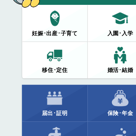
妊娠･出産･子育て
入園･入学
移住･定住
婚活･結婚
届出･証明
保険･年金