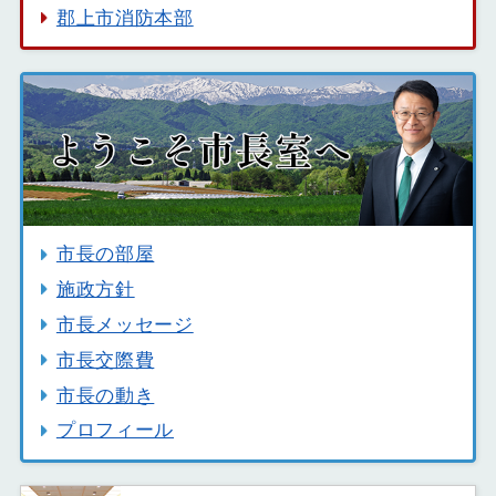
郡上市消防本部
市長の部屋
施政方針
市長メッセージ
市長交際費
市長の動き
プロフィール