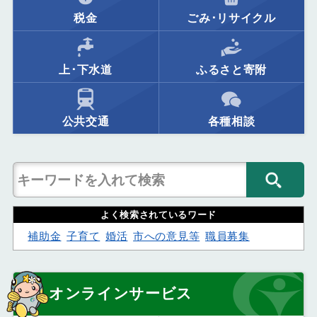
税金
ごみ･リサイクル
上･下水道
ふるさと寄附
公共交通
各種相談
よく検索されているワード
補助金
子育て
婚活
市への意見等
職員募集
オンラインサービス