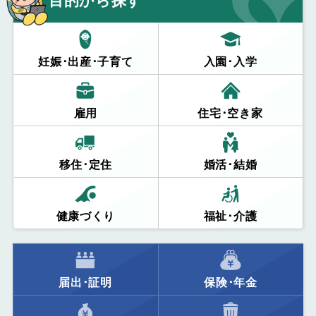
目的から探す
妊娠･出産･子育て
入園･入学
雇用
住宅･空き家
移住･定住
婚活･結婚
健康づくり
福祉･介護
届出･証明
保険･年金