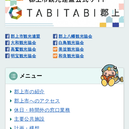
郡上市観光連盟
郡上八幡観光協会
大和観光協会
白鳥観光協会
高鷲観光協会
美並観光協会
明宝観光協会
和良観光協会
メニュー
郡上市の紹介
郡上市へのアクセス
休日・時間外の窓口業務
主要公共施設
計画・構想