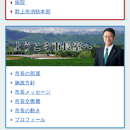
病院
郡上市消防本部
市長の部屋
施政方針
市長メッセージ
市長交際費
市長の動き
プロフィール