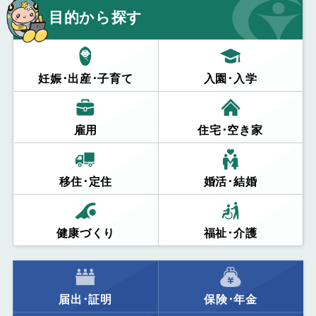
目的から探す
妊娠･出産･子育て
入園･入学
雇用
住宅･空き家
移住･定住
婚活･結婚
健康づくり
福祉･介護
届出･証明
保険･年金