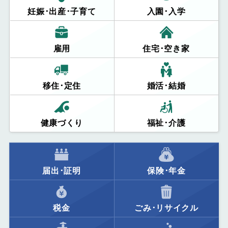
妊娠･出産･子育て
入園･入学
雇用
住宅･空き家
移住･定住
婚活･結婚
健康づくり
福祉･介護
届出･証明
保険･年金
税金
ごみ･リサイクル