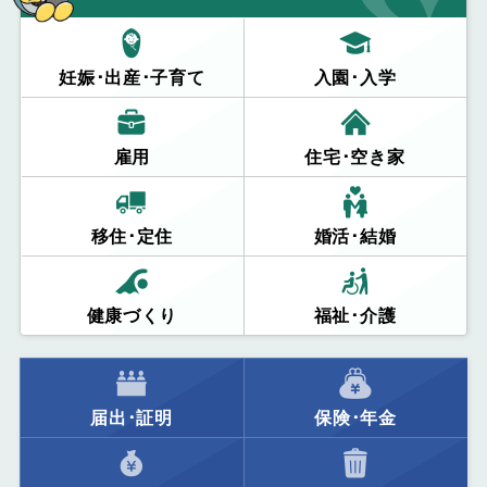
妊娠･出産･子育て
入園･入学
雇用
住宅･空き家
移住･定住
婚活･結婚
健康づくり
福祉･介護
届出･証明
保険･年金