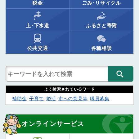
税金
ごみ･リサイクル
上･下水道
ふるさと寄附
公共交通
各種相談
よく検索されているワード
補助金
子育て
婚活
市への意見等
職員募集
オンラインサービス