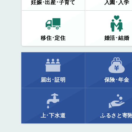
妊娠･出産･子育て
入園･入学
移住･定住
婚活･結婚
届出･証明
保険･年金
上･下水道
ふるさと寄