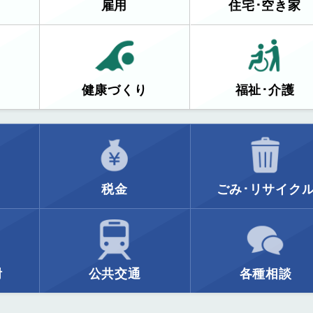
雇用
住宅･空き家
健康づくり
福祉･介護
税金
ごみ･リサイク
附
公共交通
各種相談