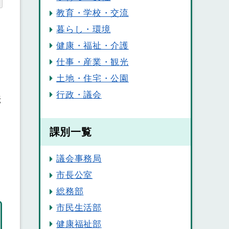
教育・学校・交流
暮らし・環境
健康・福祉・介護
仕事・産業・観光
土地・住宅・公園
行政・議会
転
課別一覧
議会事務局
市長公室
総務部
市民生活部
健康福祉部