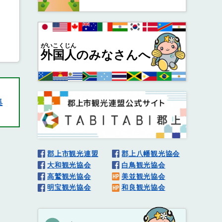
がいこくじん
外国人
のみなさんへ
集
郡上市観光連盟
郡上八幡観光協会
大和観光協会
白鳥観光協会
高鷲観光協会
美並観光協会
明宝観光協会
和良観光協会