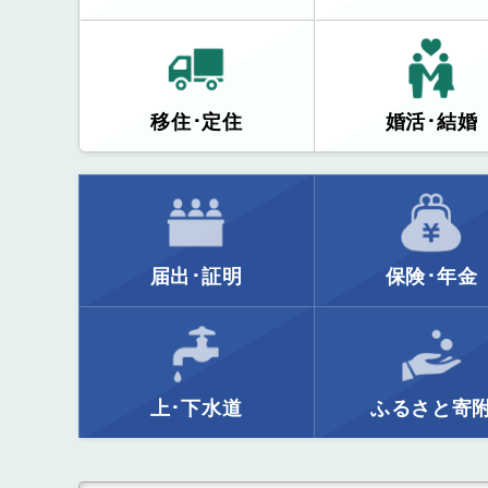
移住･定住
婚活･結婚
届出･証明
保険･年金
上･下水道
ふるさと寄