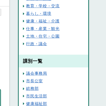
教育・学校・交流
暮らし・環境
健康・福祉・介護
り
仕事・産業・観光
土地・住宅・公園
行政・議会
民
課別一覧
議会事務局
市長公室
総務部
市民生活部
健康福祉部