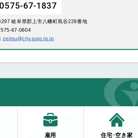
0575-67-1837
-4297 岐阜県郡上市八幡町島谷228番地
575-67-0604
：
zeimu@city.gujo.lg.jp
雇用
住宅･空き家