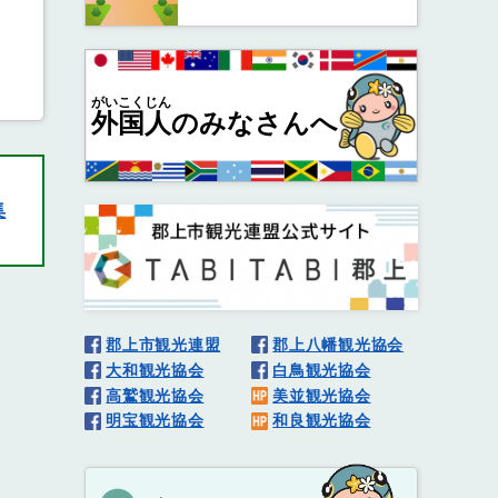
がいこくじん
外国人
のみなさんへ
集
郡上市観光連盟
郡上八幡観光協会
大和観光協会
白鳥観光協会
高鷲観光協会
美並観光協会
明宝観光協会
和良観光協会