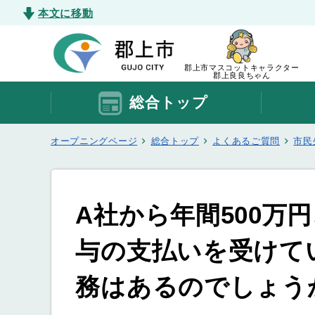
本文に移動
郡上市マスコットキャラクター
郡上良良ちゃん
総合トップ
オープニングページ
総合トップ
よくあるご質問
市民
A社から年間500万
与の支払いを受けて
務はあるのでしょう