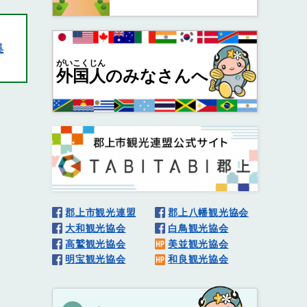
集
がいこくじん
外国人
のみなさんへ
郡上市観光連盟
郡上八幡観光協会
大和観光協会
白鳥観光協会
高鷲観光協会
美並観光協会
明宝観光協会
和良観光協会