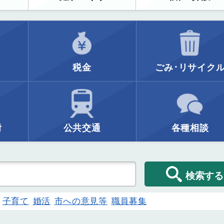
税金
ごみ･リサイク
附
公共交通
各種相談
検索する
子育て
婚活
市への意見等
職員募集