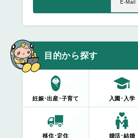
E-Mail
目的から探す
妊娠･出産･子育て
入園･入学
移住･定住
婚活･結婚