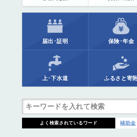
届出･証明
保険･年金
上･下水道
ふるさと寄
補助金
よく検索されているワード