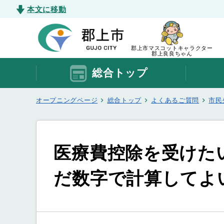
本文に移動
郡上市マスコットキャラクター
郡上良良ちゃん
総合トップ
オープニングページ
総合トップ
よくあるご質問
市民
医療費控除を受けた
だ数字で計算してよ