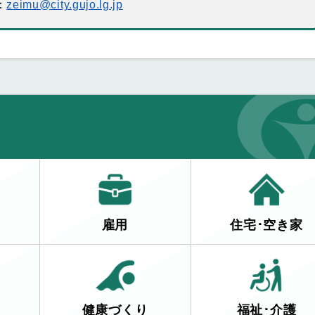
：
zeimu@city.gujo.lg.jp
雇用
住宅･空き家
健康づくり
福祉･介護