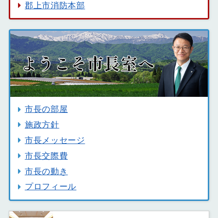
郡上市消防本部
市長の部屋
施政方針
市長メッセージ
市長交際費
市長の動き
プロフィール