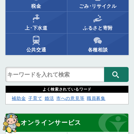
税金
ごみ･リサイクル
上･下水道
ふるさと寄附
公共交通
各種相談
よく検索されているワード
補助金
子育て
婚活
市への意見等
職員募集
オンラインサービス