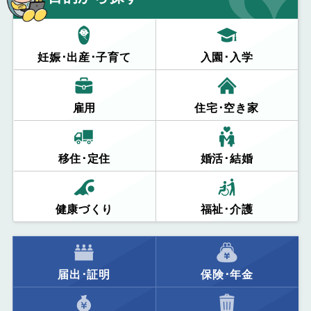
妊娠･出産･子育て
入園･入学
雇用
住宅･空き家
移住･定住
婚活･結婚
健康づくり
福祉･介護
届出･証明
保険･年金