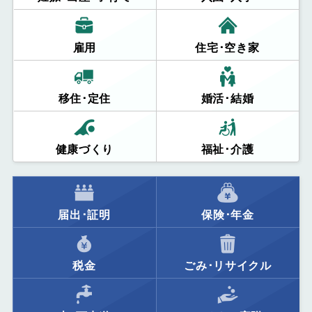
雇用
住宅･空き家
移住･定住
婚活･結婚
健康づくり
福祉･介護
届出･証明
保険･年金
税金
ごみ･リサイクル