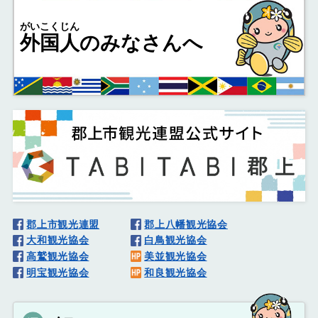
がいこくじん
外国人
のみなさんへ
郡上市観光連盟
郡上八幡観光協会
大和観光協会
白鳥観光協会
高鷲観光協会
美並観光協会
明宝観光協会
和良観光協会