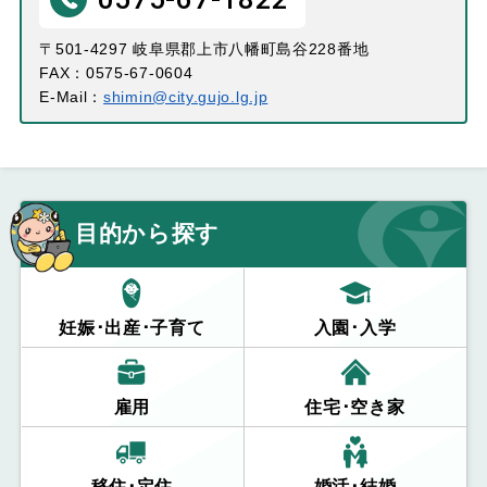
〒501-4297 岐阜県郡上市八幡町島谷228番地
FAX：0575-67-0604
E-Mail：
shimin@city.gujo.lg.jp
目的から探す
妊娠･出産･子育て
入園･入学
雇用
住宅･空き家
移住･定住
婚活･結婚