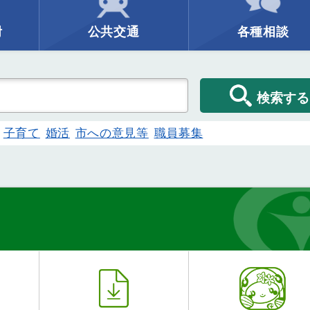
附
公共交通
各種相談
検索する
子育て
婚活
市への意見等
職員募集