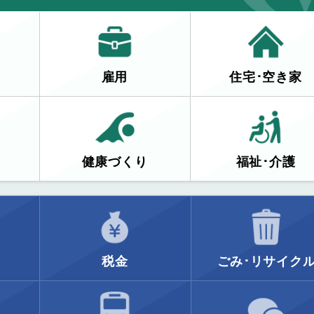
雇用
住宅･空き家
健康づくり
福祉･介護
税金
ごみ･リサイク