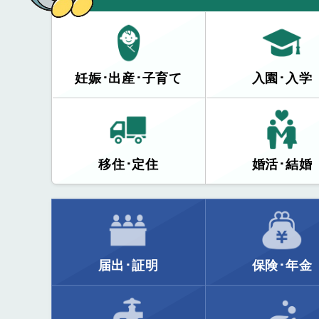
妊娠･出産･子育て
入園･入学
移住･定住
婚活･結婚
届出･証明
保険･年金