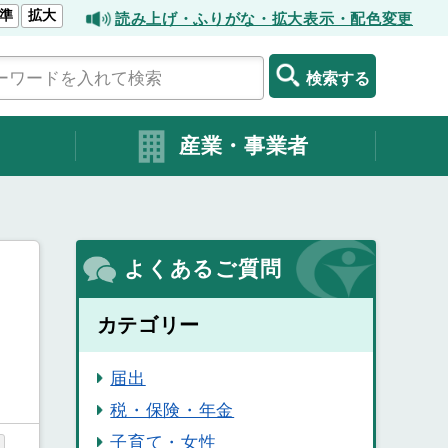
準
拡大
読み上げ・ふりがな・拡大表示・配色変更
検索する
産業・事業者
よくあるご質問
カテゴリー
届出
税・保険・年金
子育て・女性