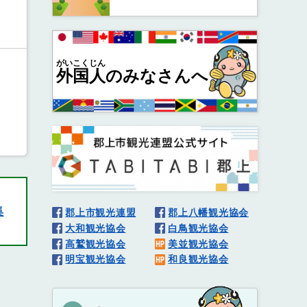
がいこくじん
外国人
のみなさんへ
集
郡上市観光連盟
郡上八幡観光協会
大和観光協会
白鳥観光協会
高鷲観光協会
美並観光協会
明宝観光協会
和良観光協会