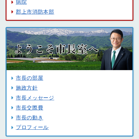
病院
郡上市消防本部
市長の部屋
施政方針
市長メッセージ
市長交際費
市長の動き
プロフィール