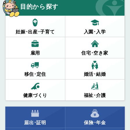
目的から探す
妊娠･出産･子育て
入園･入学
雇用
住宅･空き家
移住･定住
婚活･結婚
健康づくり
福祉･介護
届出･証明
保険･年金