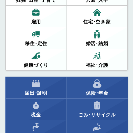
妊娠･出産･子育て
入園･入学
雇用
住宅･空き家
移住･定住
婚活･結婚
健康づくり
福祉･介護
届出･証明
保険･年金
税金
ごみ･リサイクル