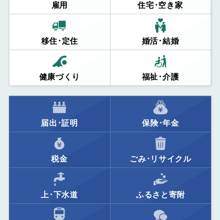
雇用
住宅･空き家
移住･定住
婚活･結婚
健康づくり
福祉･介護
届出･証明
保険･年金
税金
ごみ･リサイクル
上･下水道
ふるさと寄附