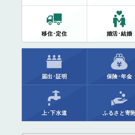
移住･定住
婚活･結婚
届出･証明
保険･年金
上･下水道
ふるさと寄