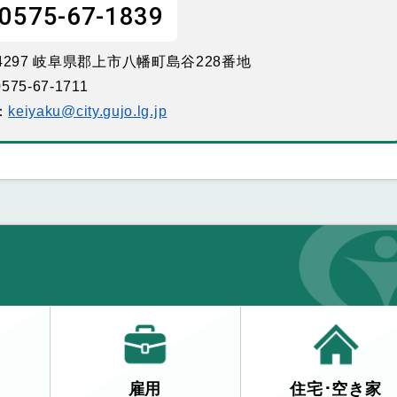
0575-67-1839
-4297 岐阜県郡上市八幡町島谷228番地
575-67-1711
：
keiyaku@city.gujo.lg.jp
雇用
住宅･空き家