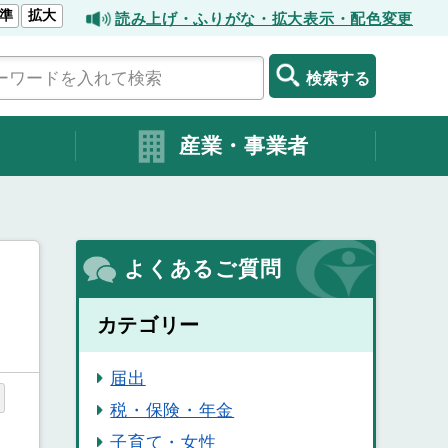
準
拡大
読み上げ・ふりがな・拡大表示・配色変更
検索する
産業・事業者
よくあるご質問
カテゴリー
届出
税・保険・年金
子育て・女性