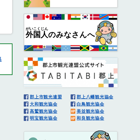
がいこくじん
外国人
のみなさんへ
集
郡上市観光連盟
郡上八幡観光協会
大和観光協会
白鳥観光協会
高鷲観光協会
美並観光協会
明宝観光協会
和良観光協会