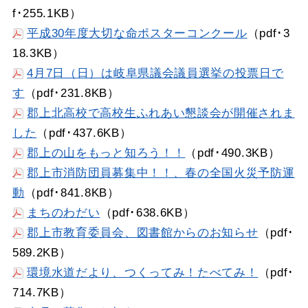
f･255.1KB）
平成30年度大切な命ポスターコンクール
（pdf･3
18.3KB）
4月7日（日）は岐阜県議会議員選挙の投票日で
す
（pdf･231.8KB）
郡上北高校で高校生ふれあい懇談会が開催されま
した
（pdf･437.6KB）
郡上の山をもっと知ろう！！
（pdf･490.3KB）
郡上市消防団員募集中！！、春の全国火災予防運
動
（pdf･841.8KB）
まちのわだい
（pdf･638.6KB）
郡上市教育委員会、図書館からのお知らせ
（pdf･
589.2KB）
環境水道だより、つくってみ！たべてみ！
（pdf･
714.7KB）