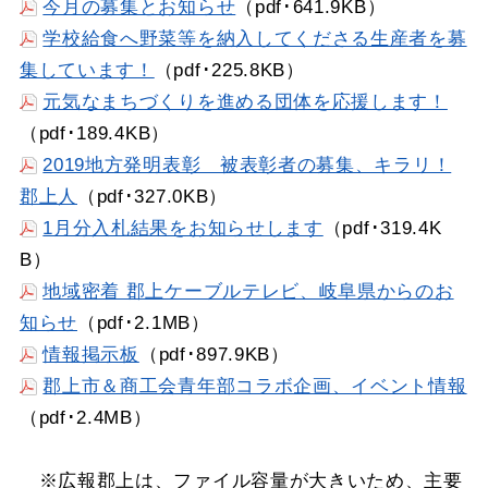
今月の募集とお知らせ
（pdf･641.9KB）
学校給食へ野菜等を納入してくださる生産者を募
集しています！
（pdf･225.8KB）
元気なまちづくりを進める団体を応援します！
（pdf･189.4KB）
2019地方発明表彰 被表彰者の募集、キラリ！
郡上人
（pdf･327.0KB）
1月分入札結果をお知らせします
（pdf･319.4K
B）
地域密着 郡上ケーブルテレビ、岐阜県からのお
知らせ
（pdf･2.1MB）
情報掲示板
（pdf･897.9KB）
郡上市＆商工会青年部コラボ企画、イベント情報
（pdf･2.4MB）
※広報郡上は、ファイル容量が大きいため、主要