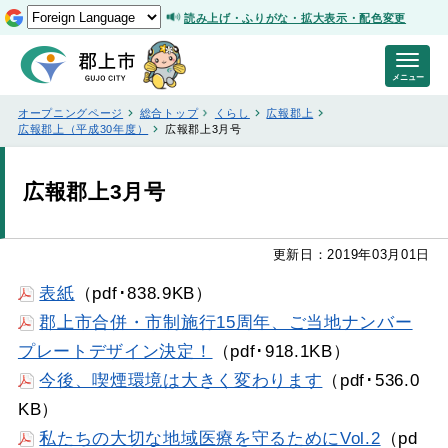
読み上げ・ふりがな・拡大表示・配色変更
メニュー
オープニングページ
総合トップ
くらし
広報郡上
広報郡上（平成30年度）
広報郡上3月号
広報郡上3月号
更新日：2019年03月01日
表紙
（pdf･838.9KB）
郡上市合併・市制施行15周年、ご当地ナンバー
プレートデザイン決定！
（pdf･918.1KB）
今後、喫煙環境は大きく変わります
（pdf･536.0
KB）
私たちの大切な地域医療を守るためにVol.2
（pd