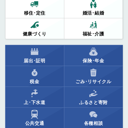
移住･定住
婚活･結婚
健康づくり
福祉･介護
届出･証明
保険･年金
税金
ごみ･リサイクル
上･下水道
ふるさと寄附
公共交通
各種相談