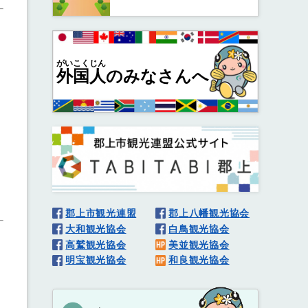
がいこくじん
外国人
のみなさんへ
郡上市観光連盟
郡上八幡観光協会
大和観光協会
白鳥観光協会
高鷲観光協会
美並観光協会
明宝観光協会
和良観光協会