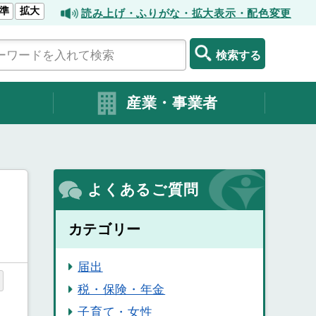
準
拡大
読み上げ・ふりがな・拡大表示・配色変更
検索する
産業・事業者
よくあるご質問
カテゴリー
届出
税・保険・年金
子育て・女性