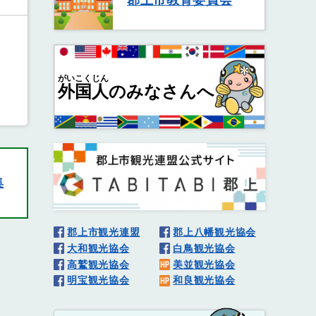
郡上市教育委員会
がいこくじん
外国人
のみなさんへ
集
郡上市観光連盟
郡上八幡観光協会
大和観光協会
白鳥観光協会
高鷲観光協会
美並観光協会
明宝観光協会
和良観光協会