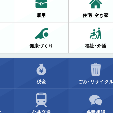
雇用
住宅･空き家
健康づくり
福祉･介護
税金
ごみ･リサイク
附
公共交通
各種相談