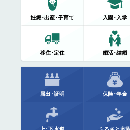
妊娠･出産･子育て
入園･入学
移住･定住
婚活･結婚
届出･証明
保険･年金
上･下水道
ふるさと寄