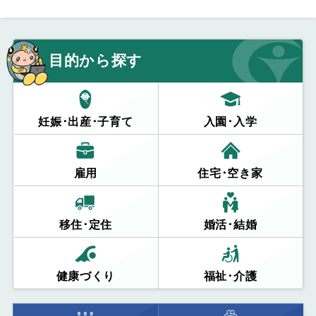
目的から探す
妊娠･出産･子育て
入園･入学
雇用
住宅･空き家
移住･定住
婚活･結婚
健康づくり
福祉･介護