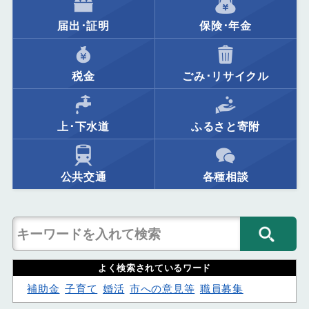
届出･証明
保険･年金
税金
ごみ･リサイクル
上･下水道
ふるさと寄附
公共交通
各種相談
よく検索されているワード
補助金
子育て
婚活
市への意見等
職員募集