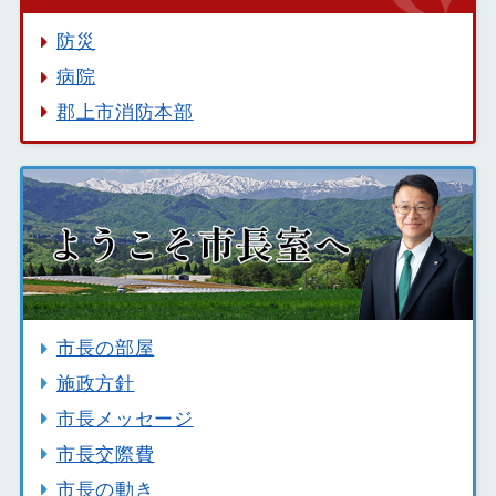
防災
病院
郡上市消防本部
市長の部屋
施政方針
市長メッセージ
市長交際費
市長の動き