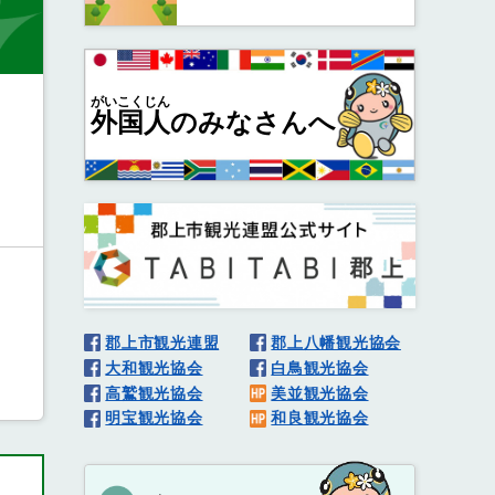
がいこくじん
外国人
のみなさんへ
郡上市観光連盟
郡上八幡観光協会
大和観光協会
白鳥観光協会
高鷲観光協会
美並観光協会
明宝観光協会
和良観光協会