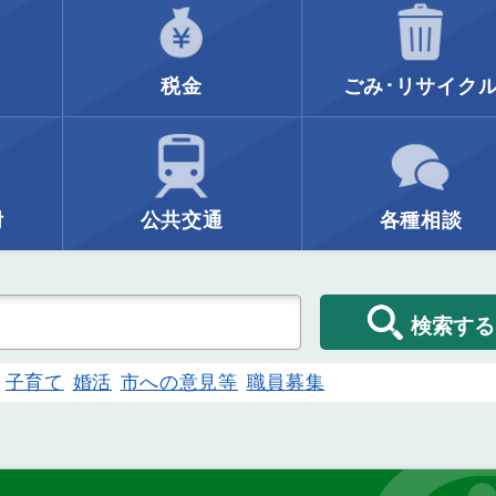
税金
ごみ･リサイク
附
公共交通
各種相談
検索する
子育て
婚活
市への意見等
職員募集