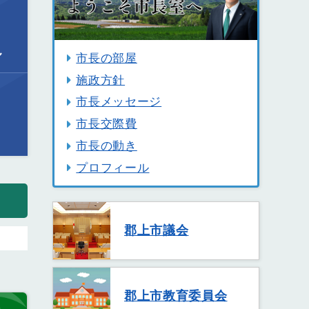
ル
市長の部屋
施政方針
市長メッセージ
市長交際費
市長の動き
プロフィール
郡上市議会
郡上市教育委員会