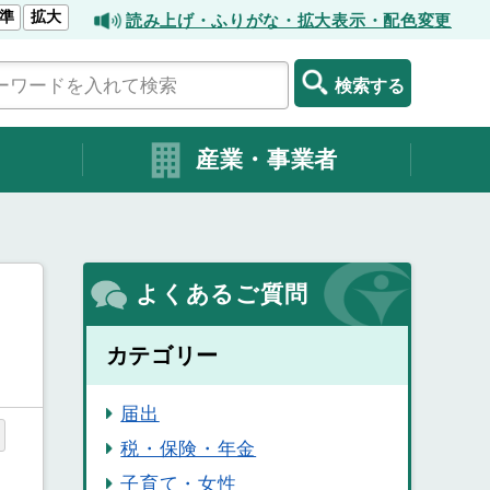
準
拡大
読み上げ・ふりがな・拡大表示・配色変更
検索する
産業・事業者
よくあるご質問
カテゴリー
届出
税・保険・年金
子育て・女性