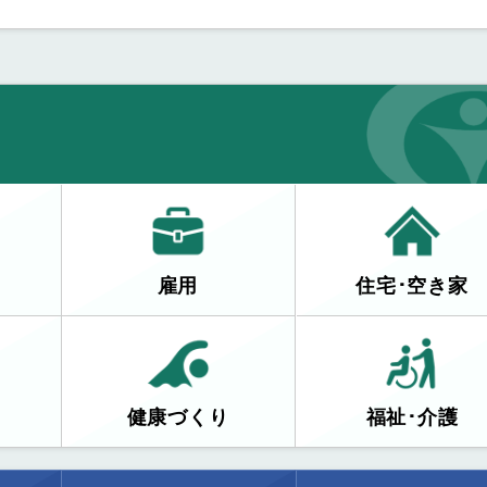
雇用
住宅･空き家
健康づくり
福祉･介護