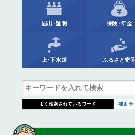
届出･証明
保険･年金
上･下水道
ふるさと寄
補助金
よく検索されているワード