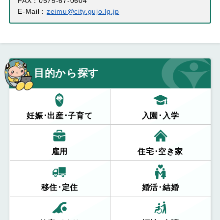
FAX：0575-67-0604
E-Mail：
zeimu@city.gujo.lg.jp
目的から探す
妊娠･出産･子育て
入園･入学
雇用
住宅･空き家
移住･定住
婚活･結婚