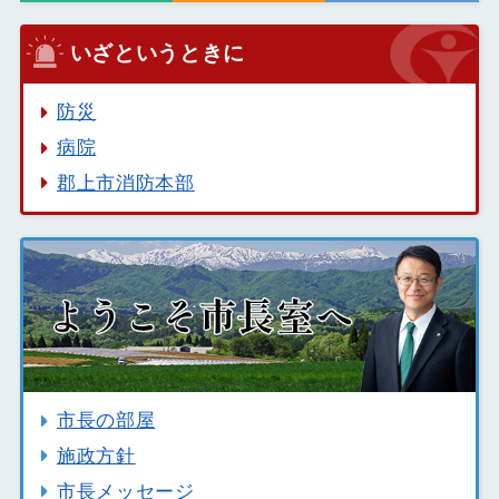
いざというときに
防災
病院
郡上市消防本部
市長の部屋
施政方針
市長メッセージ