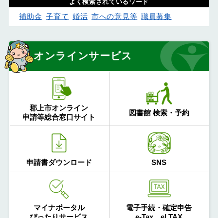
よく検索されているワード
補助金
子育て
婚活
市への意見等
職員募集
オンラインサービス
郡上市オンライン
図書館 検索・予約
申請等総合窓口サイト
申請書ダウンロード
SNS
マイナポータル
電子手続・確定申告
ぴったりサービス
e-Tax、eLTAX