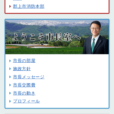
郡上市消防本部
市長の部屋
施政方針
市長メッセージ
市長交際費
市長の動き
プロフィール