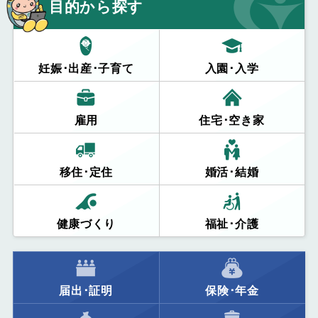
目的から探す
妊娠･出産･子育て
入園･入学
雇用
住宅･空き家
移住･定住
婚活･結婚
健康づくり
福祉･介護
届出･証明
保険･年金