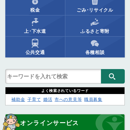
税金
ごみ･リサイクル
上･下水道
ふるさと寄附
公共交通
各種相談
よく検索されているワード
補助金
子育て
婚活
市への意見等
職員募集
オンラインサービス