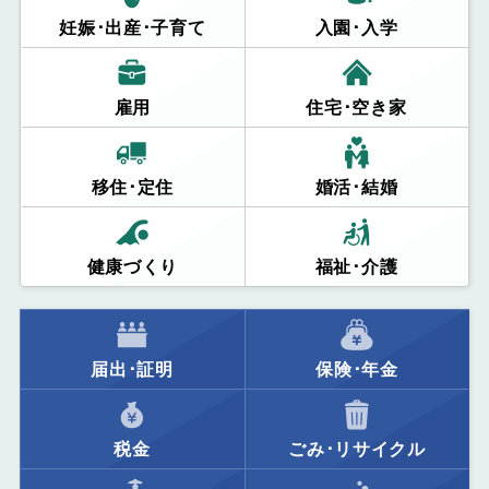
妊娠･出産･子育て
入園･入学
雇用
住宅･空き家
移住･定住
婚活･結婚
健康づくり
福祉･介護
届出･証明
保険･年金
税金
ごみ･リサイクル