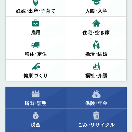
妊娠･出産･子育て
入園･入学
雇用
住宅･空き家
移住･定住
婚活･結婚
健康づくり
福祉･介護
届出･証明
保険･年金
税金
ごみ･リサイクル