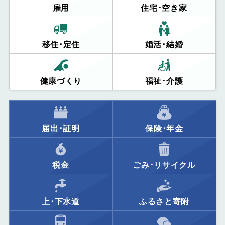
雇用
住宅･空き家
移住･定住
婚活･結婚
健康づくり
福祉･介護
届出･証明
保険･年金
税金
ごみ･リサイクル
上･下水道
ふるさと寄附