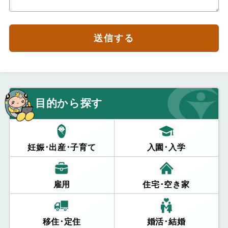
送信する
目的から探す
妊娠･出産･子育て
入園･入学
雇用
住宅･空き家
移住･定住
婚活･結婚