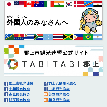
がいこくじん
外国人
のみなさんへ
郡上市観光連盟
郡上八幡観光協会
大和観光協会
白鳥観光協会
高鷲観光協会
美並観光協会
明宝観光協会
和良観光協会