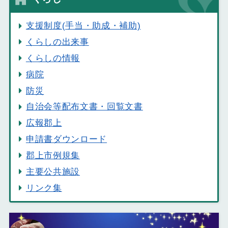
支援制度(手当・助成・補助)
くらしの出来事
くらしの情報
病院
防災
自治会等配布文書・回覧文書
広報郡上
申請書ダウンロード
郡上市例規集
主要公共施設
リンク集