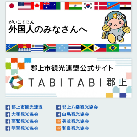
がいこくじん
外国人
のみなさんへ
郡上市観光連盟
郡上八幡観光協会
大和観光協会
白鳥観光協会
高鷲観光協会
美並観光協会
明宝観光協会
和良観光協会