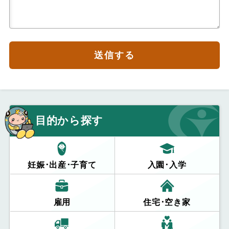
送信する
目的から探す
妊娠･出産･子育て
入園･入学
雇用
住宅･空き家