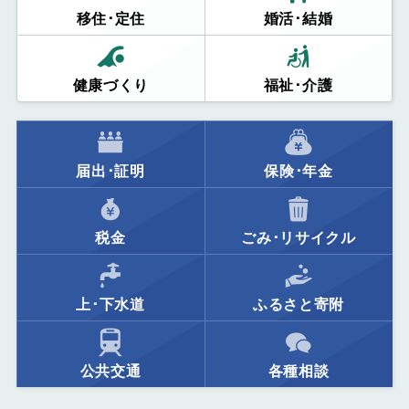
移住･定住
婚活･結婚
健康づくり
福祉･介護
届出･証明
保険･年金
税金
ごみ･リサイクル
上･下水道
ふるさと寄附
公共交通
各種相談