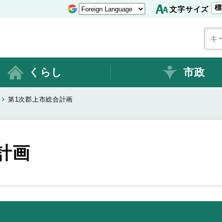
標
文字サイズ
くらし
市政
第1次郡上市総合計画
計画