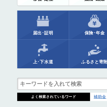
届出･証明
保険･年金
上･下水道
ふるさと寄
補助金
よく検索されているワード