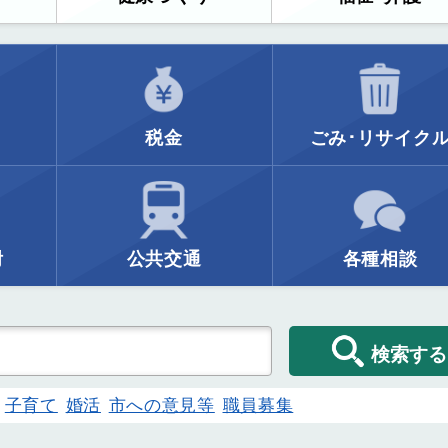
税金
ごみ･リサイク
附
公共交通
各種相談
検索する
子育て
婚活
市への意見等
職員募集