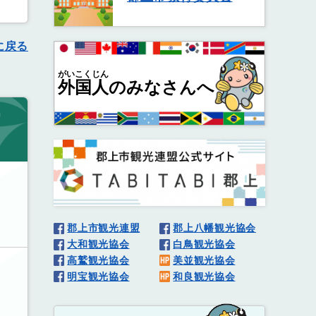
に戻る
がいこくじん
外国人
のみなさんへ
郡上市観光連盟
郡上八幡観光協会
大和観光協会
白鳥観光協会
高鷲観光協会
美並観光協会
明宝観光協会
和良観光協会