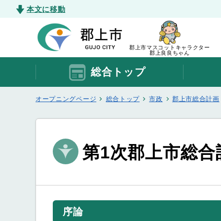
本文に移動
郡上市マスコットキャラクター
郡上良良ちゃん
総合トップ
オープニングページ
総合トップ
市政
郡上市総合計画
第1次郡上市総合
序論