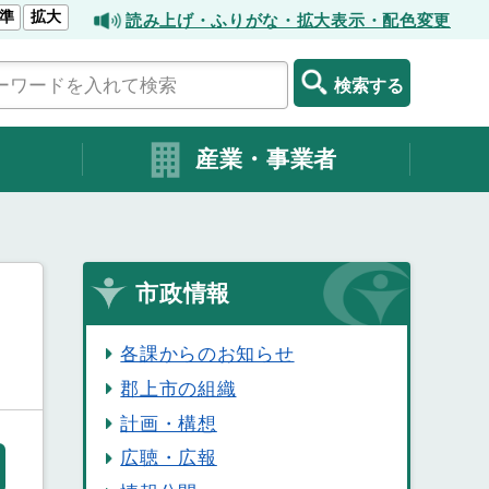
準
拡大
読み上げ・ふりがな・拡大表示・配色変更
検索する
産業・事業者
市政情報
各課からのお知らせ
郡上市の組織
計画・構想
広聴・広報