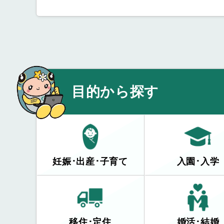
目的から探す
妊娠･出産･子育て
入園･入学
移住･定住
婚活･結婚