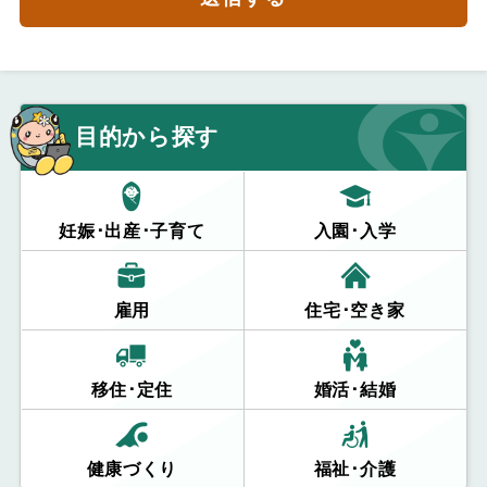
目的から探す
妊娠･出産･子育て
入園･入学
雇用
住宅･空き家
移住･定住
婚活･結婚
健康づくり
福祉･介護