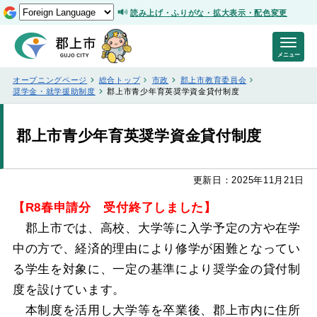
読み上げ・ふりがな・拡大表示・配色変更
メニュー
オープニングページ
総合トップ
市政
郡上市教育委員会
奨学金・就学援助制度
郡上市青少年育英奨学資金貸付制度
郡上市青少年育英奨学資金貸付制度
更新日：2025年11月21日
【R8春申請分 受付終了しました】
郡上市では、高校、大学等に入学予定の方や在学
中の方で、経済的理由により修学が困難となってい
る学生を対象に、一定の基準により奨学金の貸付制
度を設けています。
本制度を活用し大学等を卒業後、郡上市内に住所