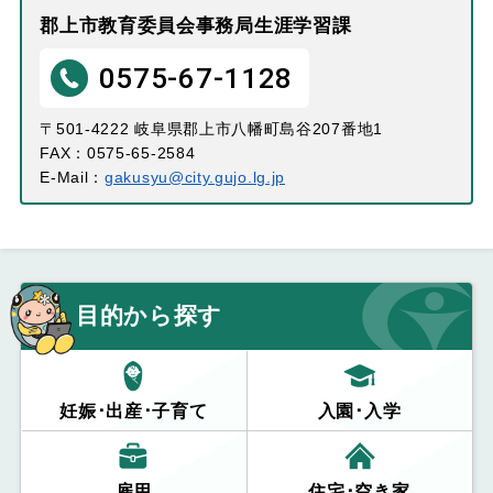
郡上市教育委員会事務局生涯学習課
0575-67-1128
〒501-4222 岐阜県郡上市八幡町島谷207番地1
FAX：0575-65-2584
E-Mail：
gakusyu@city.gujo.lg.jp
目的から探す
妊娠･出産･子育て
入園･入学
雇用
住宅･空き家