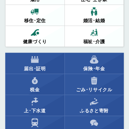
移住･定住
婚活･結婚
健康づくり
福祉･介護
届出･証明
保険･年金
税金
ごみ･リサイクル
上･下水道
ふるさと寄附