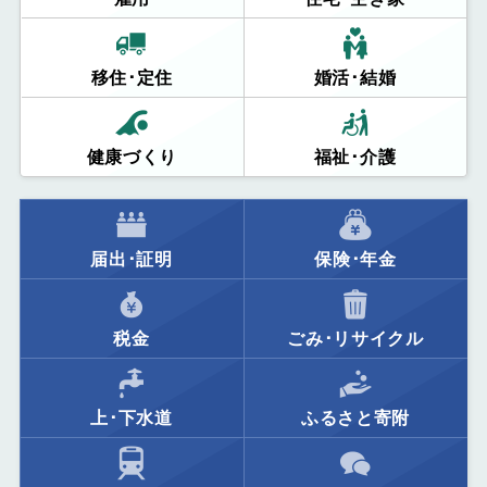
移住･定住
婚活･結婚
健康づくり
福祉･介護
届出･証明
保険･年金
税金
ごみ･リサイクル
上･下水道
ふるさと寄附