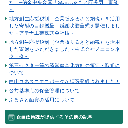
た ~信金中央金庫「SCBふるさと応援団」事業
～
地方創生応援税制（企業版ふるさと納税）を活用
した寄附の目録贈呈・感謝状贈呈式を開催しまし
た～アテナ工業株式会社様～
地方創生応援税制（企業版ふるさと納税）を活用
した寄附をいただきました～株式会社メニコンネ
クト様～
第三セクター等の経営健全化方針の策定・取組に
ついて
白山ユネスコエコパークが拡張登録されました！
公共基準点の保全管理について
ふるさと融資の活用について
企画政策課が提供するその他の記事