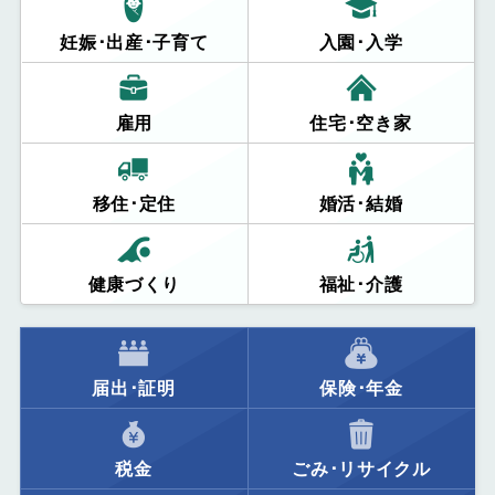
妊娠･出産･子育て
入園･入学
雇用
住宅･空き家
移住･定住
婚活･結婚
健康づくり
福祉･介護
届出･証明
保険･年金
税金
ごみ･リサイクル