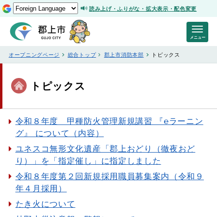
読み上げ・ふりがな・拡大表示・配色変更
メニュー
オープニングページ
総合トップ
郡上市消防本部
トピックス
トピックス
令和８年度 甲種防火管理新規講習 『℮ラーニン
グ』 について（内容）
ユネスコ無形文化遺産「郡上おどり（徹夜おど
り）」を「指定催し」に指定しました
令和８年度第２回新規採用職員募集案内（令和９
年４月採用）
たき火について