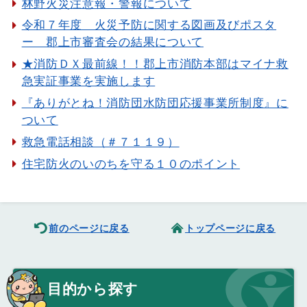
林野火災注意報・警報について
令和７年度 火災予防に関する図画及びポスタ
ー 郡上市審査会の結果について
★消防ＤＸ最前線！！郡上市消防本部はマイナ救
急実証事業を実施します
『ありがとね！消防団水防団応援事業所制度』に
ついて
救急電話相談（＃７１１９）
住宅防火のいのちを守る１０のポイント
前のページに戻る
トップページに戻る
目的から探す