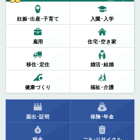
妊娠･出産･子育て
入園･入学
雇用
住宅･空き家
移住･定住
婚活･結婚
健康づくり
福祉･介護
届出･証明
保険･年金
税金
ごみ･リサイクル