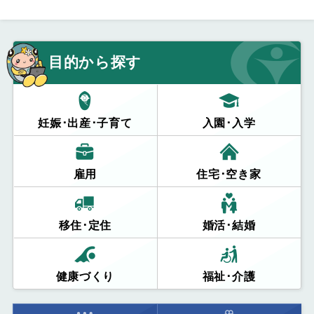
目的から探す
妊娠･出産･子育て
入園･入学
雇用
住宅･空き家
移住･定住
婚活･結婚
健康づくり
福祉･介護