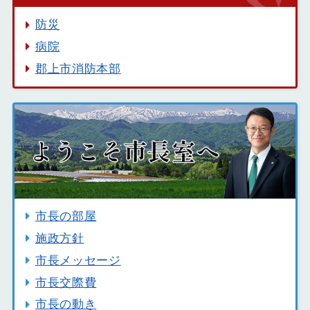
防災
病院
郡上市消防本部
市長の部屋
施政方針
市長メッセージ
市長交際費
市長の動き