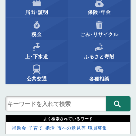
届出･証明
保険･年金
税金
ごみ･リサイクル
上･下水道
ふるさと寄附
公共交通
各種相談
よく検索されているワード
補助金
子育て
婚活
市への意見等
職員募集